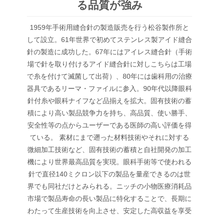
る品質が強み
1959年手術用縫合針の製造販売を行う松谷製作所と
して設立。61年世界で初めてステンレス製アイド縫合
針の製造に成功した。67年にはアイレス縫合針（手術
場で針を取り付けるアイド縫合針に対しこちらは工場
で糸を付けて滅菌して出荷）、80年には歯科用の治療
器具であるリーマ・ファイルに参入。90年代以降眼科
針付糸や眼科ナイフなど品揃えを拡大。固有技術の蓄
積により高い製品競争力を持ち、高品質、使い勝手、
安全性等の点からユーザーである医師の高い評価を得
ている。 素材にまで遡った材料技術やそれに対する
微細加工技術など、固有技術の蓄積と自社開発の加工
機により世界最高品質を実現。眼科手術等で使われる
針で直径140ミクロン以下の製品を量産できるのは世
界でも同社だけとみられる。ニッチの小物医療消耗品
市場で製品寿命の長い製品に特化することで、長期に
わたって生産技術を向上させ、安定した高収益を享受