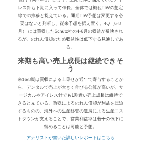
レス針も下期に入って伸長。全体では概ねTIWの想定
線での推移と捉えている。通期TIW予想は変更する必
要はないと判断し、従来予想を据え置く。4Q（6-8
月） には買収したSchütz社の4-6月の収益が反映され
るが、のれん償却のため収益性は低下する見通しであ
る。
来期も高い売上成長は継続できそ
う
来16/8期は買収による上乗せが通年で寄与することか
ら、デンタルで売上が大きく伸びる公算が高いが、サ
ージカルやアイレス針でも1割近い売上成長は維持で
きると見ている。買収によるのれん償却が利益を圧迫
するものの、海外への生産移管の進展による生産コス
トダウンが支えることで、営業利益率は若干の低下に
留めることは可能と予想。
アナリストが書いた詳しいレポートはこちら