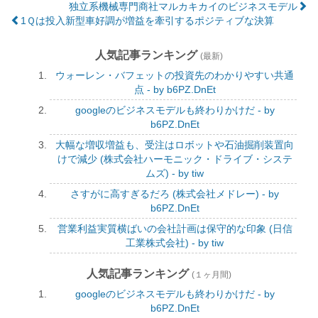
独立系機械専門商社マルカキカイのビジネスモデル
1Ｑは投入新型車好調が増益を牽引するポジティブな決算
人気記事ランキング
(最新)
ウォーレン・バフェットの投資先のわかりやすい共通
点 - by b6PZ.DnEt
googleのビジネスモデルも終わりかけだ - by
b6PZ.DnEt
大幅な増収増益も、受注はロボットや石油掘削装置向
けで減少 (株式会社ハーモニック・ドライブ・システ
ムズ) - by tiw
さすがに高すぎるだろ (株式会社メドレー) - by
b6PZ.DnEt
営業利益実質横ばいの会社計画は保守的な印象 (日信
工業株式会社) - by tiw
人気記事ランキング
(１ヶ月間)
googleのビジネスモデルも終わりかけだ - by
b6PZ.DnEt