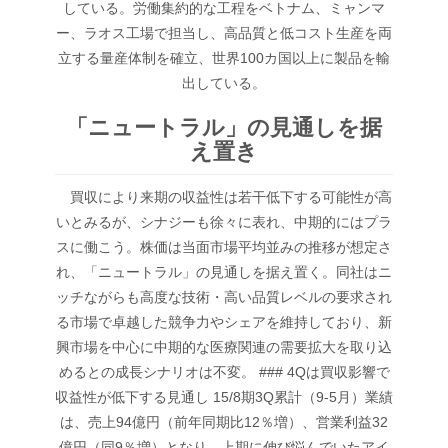
している。労働集約的な工程をベトナム、ミャンマ
ー、ラオス工場で担当し、高品質と低コスト生産を両
立する量産体制を確立、世界100カ国以上に製品を輸
出している。
「ニュートラル」の見通しを据
え置き
買収により来期の収益性は若干低下する可能性が高
いとみるが、シナジーも徐々に表れ、中期的にはプラ
スに働こう。株価は当面市場平均並みの推移が想定さ
れ、「ニュートラル」の見通しを据え置く。同社はニ
ッチながらも高度な技術・高い品質レベルの要求され
る市場で卓越した競争力やシェアを維持しており、新
興市場を中心に中期的な医療関連の需要拡大を取り込
めるとの成長シナリオは不変。 ### 4Qは買収影響で
収益性が低下する見通し 15/8期3Q累計（9-5月）業績
は、売上94億円（前年同期比12％増）、営業利益32
億円（同9％増）となり、上期に伸び悩んでいたアイ