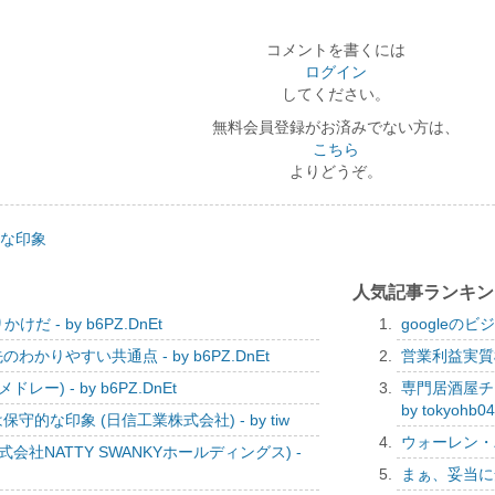
コメントを書くには
ログイン
してください。
無料会員登録がお済みでない方は、
こちら
よりどうぞ。
な印象
人気記事ランキ
 - by b6PZ.DnEt
googleのビ
りやすい共通点 - by b6PZ.DnEt
営業利益実質横
) - by b6PZ.DnEt
専門居酒屋チェ
by tokyohb0
な印象 (日信工業株式会社) - by tiw
ウォーレン・バ
社NATTY SWANKYホールディングス) -
まぁ、妥当に安い