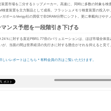
LSI検査装置市場を二分するトップメーカー。高速に、同時に多数の対象
AM検査装置を主力製品として成長。フラッシュメモリ検査装置の投入や、
ガポールVerigy社の買収で非DRAM分野にシフト。更に車載向けや
ーマンス予想を一段階引き下げる
ROE9.24％に対する直近PBR1.77倍のバリュエーションは、ほぼ市場
いが、当面の間は世界経済の先行きに対する懸念がそれを抑えると見て
詳しいレポートはこちら＊有料会員の方はご覧いただけます。