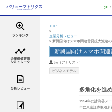
バリューマトリクス
/
JP
ValuationMatrix
®
TOP
>
企業分析レビュー
> 新興国向けスマホ関連需要拡大減速
新興国向けスマホ関連
tiw（アナリスト）
ビジネスモデル
多角化を進
1954年に計測器メ
年に東京証券取引所第