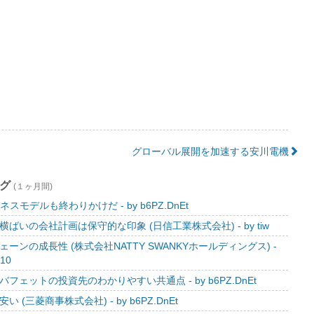
グローバル展開を加速する安川電機
ング
(１ヶ月間)
ジネスモデルも終わりかけだ - by b6PZ.DnEt
ばいの会社計画は保守的な印象 (日信工業株式会社) - by tiw
ーンの成長性 (株式会社NATTY SWANKYホールディングス) -
410
フェットの投資先のわかりやすい共通点 - by b6PZ.DnEt
 (三菱商事株式会社) - by b6PZ.DnEt