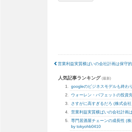
営業利益実質横ばいの会社計画は保守的
人気記事ランキング
(最新)
googleのビジネスモデルも終わりかけだ
ウォーレン・バフェットの投資先のわか
さすがに高すぎるだろ (株式会社メドレー
営業利益実質横ばいの会社計画は保守的
専門居酒屋チェーンの成長性 (株式会
by tokyohb0410