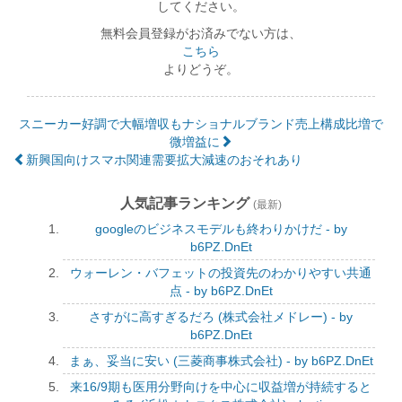
してください。
無料会員登録がお済みでない方は、
こちら
よりどうぞ。
スニーカー好調で大幅増収もナショナルブランド売上構成比増で
微増益に
新興国向けスマホ関連需要拡大減速のおそれあり
人気記事ランキング
(最新)
googleのビジネスモデルも終わりかけだ - by
b6PZ.DnEt
ウォーレン・バフェットの投資先のわかりやすい共通
点 - by b6PZ.DnEt
さすがに高すぎるだろ (株式会社メドレー) - by
b6PZ.DnEt
まぁ、妥当に安い (三菱商事株式会社) - by b6PZ.DnEt
来16/9期も医用分野向けを中心に収益増が持続すると