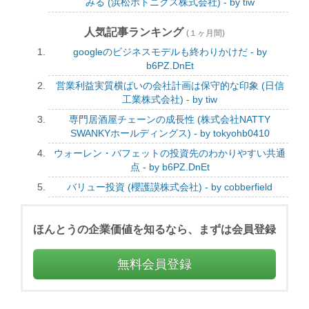
みる (浜松ホトニクス株式会社) - by tiw
人気記事ランキング
(１ヶ月間)
googleのビジネスモデルも終わりかけだ - by
b6PZ.DnEt
営業利益実質横ばいの会社計画は保守的な印象 (日信
工業株式会社) - by tiw
専門居酒屋チェーンの成長性 (株式会社NATTY
SWANKYホールディングス) - by tokyohb0410
ウォーレン・バフェットの投資先のわかりやすい共通
点 - by b6PZ.DnEt
バリュー投資 (櫻護謨株式会社) - by cobberfield
ほんとうの企業価値を知るなら、まずは会員登録
無料会員登録