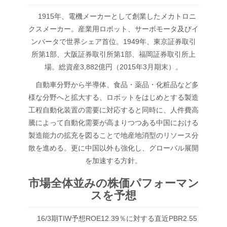
1915年、電機メーカーとして創業したメカトロニ
クスメーカー。産業用ロボット、サーボモータ及びイ
ンバータで世界シェア首位。1949年、東京証券取引
所第1部、大阪証券取引所第1部、福岡証券取引所上
場。総資産3,882億円（2015年3月期末）。
自動車分野から半導体、食品・薬品・化粧品など多
様な分野へと拡大する、ロボットをはじめとする製造
工程自動化装置の需要に対応すると同時に、人件費高
騰によって自動化需要が高まりつつある中国における
製造能力の拡充を図ることで地産地消型のリソース分
散を進める。更に中国以外も強化し、グローバル展開
を加速する方針。
市場全体並みの株価パフォーマン
スを予想
16/3期TIW予想ROE12.39％に対する直近PBR2.55