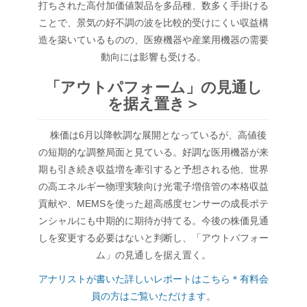
打ちされた高付加価値製品を多品種、数多く手掛ける
ことで、景気の好不調の波を比較的受けにくい収益構
造を築いているものの、医療機器や産業用機器の需要
動向には影響も受ける。
「アウトパフォーム」の見通し
を据え置き＞
株価は6月以降軟調な展開となっているが、高値後
の短期的な調整局面と見ている。好調な医用機器が来
期も引き続き収益増を牽引すると予想される他、世界
の高エネルギー物理実験向け光電子増倍管の本格収益
貢献や、MEMSを使った超高感度センサーの成長ポテ
ンシャルにも中期的に期待が持てる。今後の株価見通
しを変更する必要はないと判断し、「アウトパフォー
ム」の見通しを据え置く。
アナリストが書いた詳しいレポートはこちら＊有料会
員の方はご覧いただけます。