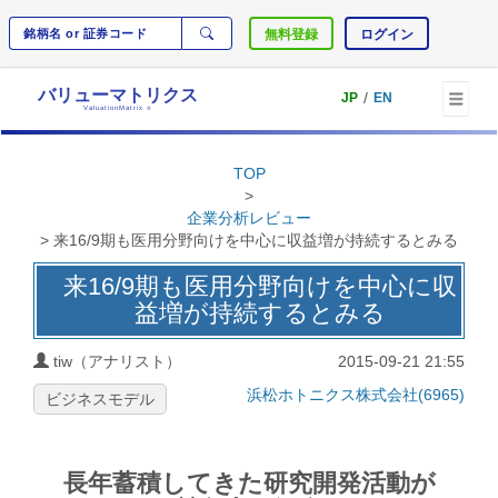
無料登録
ログイン
バリューマトリクス
/
JP
EN
ValuationMatrix
®
TOP
>
企業分析レビュー
> 来16/9期も医用分野向けを中心に収益増が持続するとみる
来16/9期も医用分野向けを中心に収
益増が持続するとみる
tiw（アナリスト）
2015-09-21 21:55
浜松ホトニクス株式会社(6965)
ビジネスモデル
長年蓄積してきた研究開発活動が