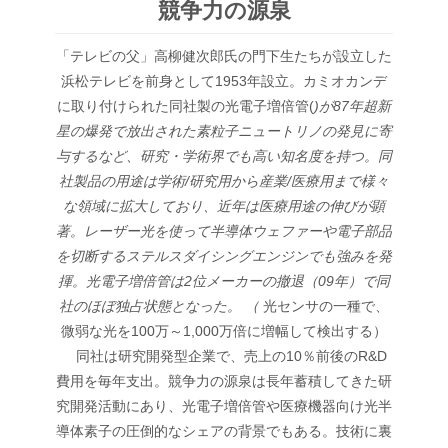
競争力の源泉
「テレビの父」高柳健次郎氏の門下生たちが設立した
浜松テレビを前身として1953年設立。カミオカンデ
に取り付けられた同社製の光電子増倍管(
)が87年超新
星の爆発で放出された素粒子ニュートリノの発見に寄
与するなど、研究・学術界でも高い知名度を持つ。同
社製品の用途は学術/研究用から産業/医療用まで様々
な領域に拡大しており、近年は医療用途の伸びが顕
著。レーザー光を使って半導体ウェファーや電子部品
を切断するステルスダイシングエンジンでも強みを発
揮。光電子増倍管は2位メーカーの撤退（09年）で同
社のほぼ独占状態となった。 （
光センサの一種で、
微弱な光を100万～1,000万倍に増幅して検出する）
同社は研究開発型企業で、売上の10％前後のR&D
費用を毎年支出。競争力の源泉は長年蓄積してきた研
究開発活動にあり、光電子増倍管や医療機器向け光半
導体素子の圧倒的なシェアの背景でもある。技術に裏