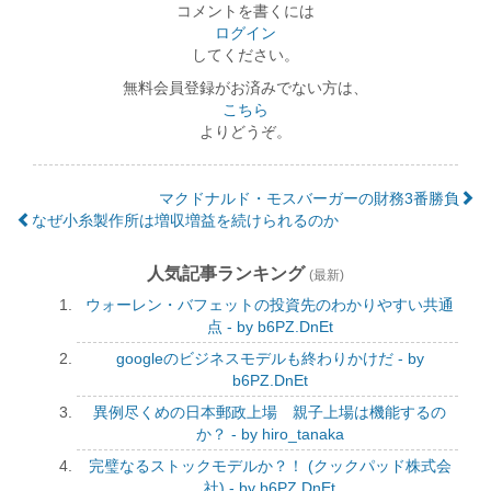
コメントを書くには
ログイン
してください。
無料会員登録がお済みでない方は、
こちら
よりどうぞ。
マクドナルド・モスバーガーの財務3番勝負
なぜ小糸製作所は増収増益を続けられるのか
人気記事ランキング
(最新)
ウォーレン・バフェットの投資先のわかりやすい共通
点 - by b6PZ.DnEt
googleのビジネスモデルも終わりかけだ - by
b6PZ.DnEt
異例尽くめの日本郵政上場 親子上場は機能するの
か？ - by hiro_tanaka
完璧なるストックモデルか？！ (クックパッド株式会
社) - by b6PZ.DnEt