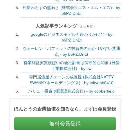
相変わらずの盤石さ (株式会社エス・エム・エス) - by
b6PZ.DnEt
人気記事ランキング
(１ヶ月間)
googleのビジネスモデルも終わりかけだ - by
b6PZ.DnEt
ウォーレン・バフェットの投資先のわかりやすい共通
点 - by b6PZ.DnEt
営業利益実質横ばいの会社計画は保守的な印象 (日信
工業株式会社) - by tiw
専門居酒屋チェーンの成長性 (株式会社NATTY
SWANKYホールディングス) - by tokyohb0410
バリュー投資 (櫻護謨株式会社) - by cobberfield
ほんとうの企業価値を知るなら、まずは会員登録
無料会員登録