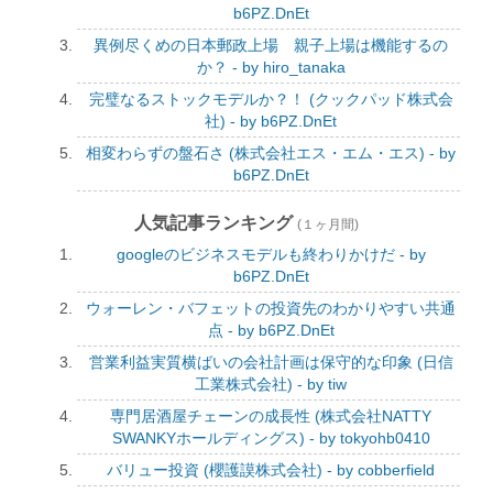
b6PZ.DnEt
異例尽くめの日本郵政上場 親子上場は機能するの
か？ - by hiro_tanaka
完璧なるストックモデルか？！ (クックパッド株式会
社) - by b6PZ.DnEt
相変わらずの盤石さ (株式会社エス・エム・エス) - by
b6PZ.DnEt
人気記事ランキング
(１ヶ月間)
googleのビジネスモデルも終わりかけだ - by
b6PZ.DnEt
ウォーレン・バフェットの投資先のわかりやすい共通
点 - by b6PZ.DnEt
営業利益実質横ばいの会社計画は保守的な印象 (日信
工業株式会社) - by tiw
専門居酒屋チェーンの成長性 (株式会社NATTY
SWANKYホールディングス) - by tokyohb0410
バリュー投資 (櫻護謨株式会社) - by cobberfield