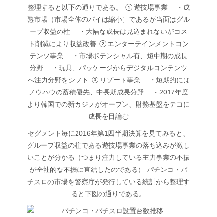
整理すると以下の通りである。 ①遊技場事業 ・成
熟市場（市場全体のパイは縮小）であるが当面はグル
ープ収益の柱 ・大幅な成長は見込まれないがコス
ト削減により収益改善 ②エンターテインメントコン
テンツ事業 ・市場ポテンシャル有、短中期の成長
分野 ・玩具、パッケージからデジタルコンテンツ
へ注力分野をシフト ③リゾート事業 ・短期的には
ノウハウの蓄積優先、中長期成長分野 ・2017年度
より韓国での新カジノがオープン、財務基盤をテコに
成長を目論む
セグメント毎に2016年第1四半期決算を見てみると、
グループ収益の柱である遊技場事業の落ち込みが激し
いことが分かる（つまり注力している主力事業の不振
が全社的な不振に直結したのである） パチンコ・パ
チスロの市場を警察庁が発行している統計から整理す
ると下図の通りである。