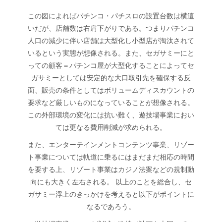
この図によればパチンコ・パチスロの設置台数は横這
いだが、店舗数は右肩下がりである。つまりパチンコ
人口の減少に伴い店舗は大型化し小型店が淘汰されて
いるという実態が想像される。また、セガサミーにと
っての顧客＝パチンコ屋が大型化することによってセ
ガサミーとしては安定的な大口取引先を確保する反
面、販売の条件としてはボリュームディスカウントの
要求など厳しいものになっていることが想像される。
この外部環境の変化には抗い難く、遊技場事業におい
ては更なる費用削減が求められる。
また、エンターテインメントコンテンツ事業、リゾー
ト事業については軌道に乗るにはまだまだ相応の時間
を要する上、リゾート事業はカジノ法案などの規制動
向にも大きく左右される。 以上のことを総合し、セ
ガサミー浮上のきっかけを考えると以下がポイントに
なるであろう。