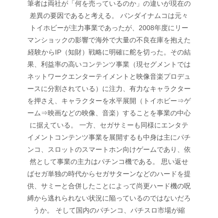
筆者は両社が「何を売っているのか」の違いが現在の
差異の要因であると考える。 バンダイナムコは元々
トイホビーが主力事業であったが、2008年度にリー
マンショックの影響で海外で大量の不良在庫を抱えた
経験からIP（知財）戦略に明確に舵を切った。その結
果、利益率の高いコンテンツ事業（現セグメントでは
ネットワークエンターテイメントと映像音楽プロデュ
ースに分割されている）に注力、有力なキャラクター
を押さえ、キャラクターを水平展開（トイホビー⇒ゲ
ーム⇒映画などの映像、音楽）することを事業の中心
に据えている。 一方、セガサミーも同様にエンタテ
イメントコンテンツ事業を展開するも中身は主にパチ
ンコ、スロットのスマートホン向けゲームであり、依
然として事業の主力はパチンコ機である。 思い返せ
ばセガ単独の時代からセガサターンなどのハードを提
供、サミーと合併したことによって尚更ハード機の呪
縛から逃れられない状況に陥っているのではないだろ
うか。 そして国内のパチンコ、パチスロ市場が縮