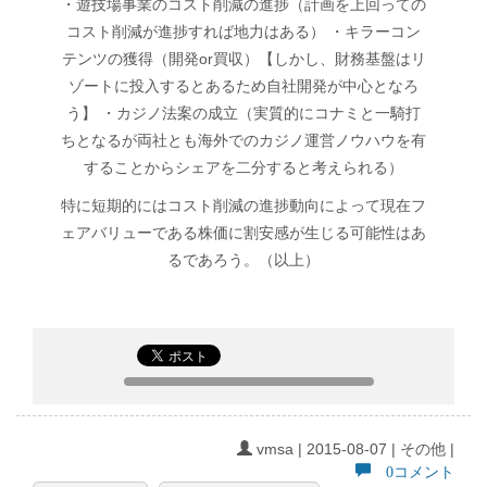
・遊技場事業のコスト削減の進捗（計画を上回っての
コスト削減が進捗すれば地力はある） ・キラーコン
テンツの獲得（開発or買収）【しかし、財務基盤はリ
ゾートに投入するとあるため自社開発が中心となろ
う】 ・カジノ法案の成立（実質的にコナミと一騎打
ちとなるが両社とも海外でのカジノ運営ノウハウを有
することからシェアを二分すると考えられる）
特に短期的にはコスト削減の進捗動向によって現在フ
ェアバリューである株価に割安感が生じる可能性はあ
るであろう。（以上）
vmsa | 2015-08-07 | その他 |
0コメント