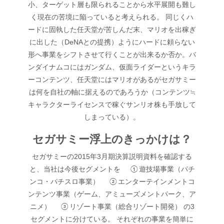
小、ターゲット層も限られることから水平展開も難し
く現在の苦境に陥っていると考えられる。 同じくハ
ードに固執した任天堂が苦しんだ末、マリオを出稼ぎ
に出した（DeNAとの提携）ようにハードに頼らない
形へ事業をシフトさせて行くことが出来るか否か。バ
ンダイナムコにはガンダム、仮面ライダーというキラ
ーコンテンツ、任天堂にはマリオがあるがセガサミー
は何を自社の軸に据えるのであろうか（コンテンツ≒
キャラクターライセンスで稼ぐサンリオ株も手放して
しまっている）。
セガサミー浮上のきっかけは？
セガサミーの2015年3月期決算説明資料を確認する
と、当社は今後セグメントを ①遊技場事業（パチ
ンコ・パチスロ事業） ②エンターテインメントコ
ンテンツ事業（ゲーム、アミューズメントパーク、ア
ニメ） ③リゾート事業（総合リゾート開発） の3
セグメントに分けている。 それぞれの事業を簡単に