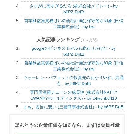
さすがに高すぎるだろ (株式会社メドレー) - by
b6PZ.DnEt
営業利益実質横ばいの会社計画は保守的な印象 (日信
工業株式会社) - by tiw
人気記事ランキング
(１ヶ月間)
googleのビジネスモデルも終わりかけだ - by
b6PZ.DnEt
営業利益実質横ばいの会社計画は保守的な印象 (日信
工業株式会社) - by tiw
ウォーレン・バフェットの投資先のわかりやすい共通
点 - by b6PZ.DnEt
専門居酒屋チェーンの成長性 (株式会社NATTY
SWANKYホールディングス) - by tokyohb0410
まぁ、妥当に安い (三菱商事株式会社) - by b6PZ.DnEt
ほんとうの企業価値を知るなら、まずは会員登録