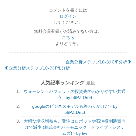
コメントを書くには
ログイン
してください。
無料会員登録がお済みでない方は、
こちら
よりどうぞ。
企業分析ステップ10-③C/F分析
企業分析ステップ10-①P/L分析
人気記事ランキング
(最新)
ウォーレン・バフェットの投資先のわかりやすい共通
点 - by b6PZ.DnEt
googleのビジネスモデルも終わりかけだ - by
b6PZ.DnEt
大幅な増収増益も、受注はロボットや石油掘削装置向
けで減少 (株式会社ハーモニック・ドライブ・システ
ムズ) - by tiw