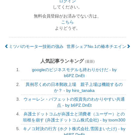
ログイン
してください。
無料会員登録がお済みでない方は、
こちら
よりどうぞ。
ミツバのモーター技術の強み
世界シェアNo.1の椿本チエイン
人気記事ランキング
(最新)
googleのビジネスモデルも終わりかけだ - by
b6PZ.DnEt
異例尽くめの日本郵政上場 親子上場は機能するの
か？ - by hiro_tanaka
ウォーレン・バフェットの投資先のわかりやすい共通
点 - by b6PZ.DnEt
弁護士ドットコムが弁護士と消費者（ユーザー）との
垣根を崩す (弁護士ドットコム株式会社) - by toom300
キノコ対決の行方 (ホクト株式会社,雪国まいたけ) - by
b6PZ.DnEt