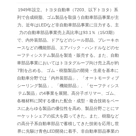
1949年設立。トヨタ自動車（7203、以下トヨタ）系
列で合成樹脂、ゴム製品を取扱う自動車部品事業が主
力。近年はLEDなど非自動車部品事業に注力する。主
力の自動車部品事業売上高比率は93.1％（15/3期）
で、内外装部品、ドアなどのシール部品、ブレーキホ
ースなどの機能部品、エアバック・ハンドルなどのセ
ーフティシステム製品を製造・販売する。また、自動
車部品事業においてはトヨタグループ向け売上高が約
7割を占める。 ゴム・樹脂製品の開発・生産を基本に
自動車分野では「内外装部品」、「オートモーティブ
シーリング製品」、「機能部品」、「セーフティシス
テム製品」の4事業を展開。高分子ポリマー、ゴム、
各種材料に関する優れた配合・成型・複合技術をベー
スにあらゆる製品の優位性を高め、製品分野ごとにマ
ーケットシェアの拡大を図ってきた。また、樹脂など
の高分子系自動車部品で蓄積してきた技術を応用し世
界に先駆け青色LED開発に着手。非自動車部品事業の