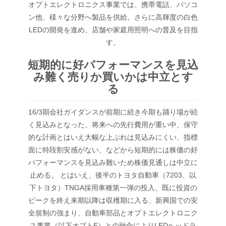
オプトエレクトロニクス事業では、携帯電話、パソコ
ン他、様々な分野へ製品を供給。さらに高輝度の白色
LEDの開発を進め、店舗や家庭用照明への普及を目指
す。
短期的に好パフォーマンスを見込
み難く売りか買いかは中立とす
る
16/3期会社ガイダンスが前期に続き今期も踊り場が続
く見込みとなった、将来への先行費用が重い中、保守
的な計画とはいえ大幅な上ぶれは見込みにくい、指標
面に特段割安感がない、などから短期的には株価の好
パフォーマンスを見込み難いため株価見通しは中立に
止める。 とはいえ、後半のトヨタ自動車（7203、以
下トヨタ）TNGA採用車種第一弾の投入、既に投資の
ピークを終え来期以降は収穫期に入る、新興国での安
全規制の強まり、自動車部品とオプトエレクトロニク
ス事業（以下オブトE）との融合によりLEDヘッドラ