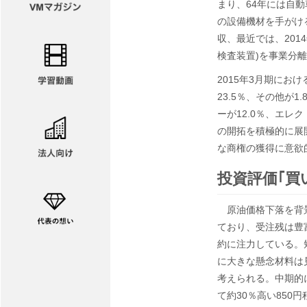
まり、64年には自
の設備機材を手がけ
収、最近では、201
検査装置)を事業分離
2015年3月期にお
23.5％、その他が
ーが12.0％、エレ
の開拓を積極的に展
な商権の獲得に意欲
投資評価｢買
原油価格下落を背景
ており、受注残は豊
約に注力している。
に大きな懸念材料は
考えられる。中期的
て約30％高い850