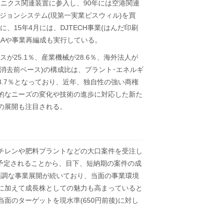
ロニクス関連装置に参入し、90年には空港関連
ジョンシステム(現第一実業ビスウィル)を買
、15年4月には、DJTECH事業(はんだ印刷
M&Aや事業再編成も実行している。
が25.1％、産業機械が28.6％、海外法人が
･消去前ベース)の構成比は、プラント･エネルギ
他が3.7％となっており、近年、独自性の強い商権
的なニーズの変化や技術の進歩に対応した新た
の展開も注目される。
チレンや肥料プラントなどの大口案件を受注し
に予定されることから、目下、短納期の案件の成
順調な事業展開が続いており、当面の事業環境
に加えて成長株としての魅力も高まっていると
面のターゲットを現水準(650円前後)に対し