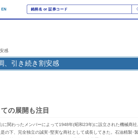
EN
割安感
順調、引き続き割安感
しての展開も注目
｣に関わったメンバーによって1948年(昭和23年)に設立された機械商
社是の下、完全独立の誠実･堅実な商社として成長してきた。石油精製･