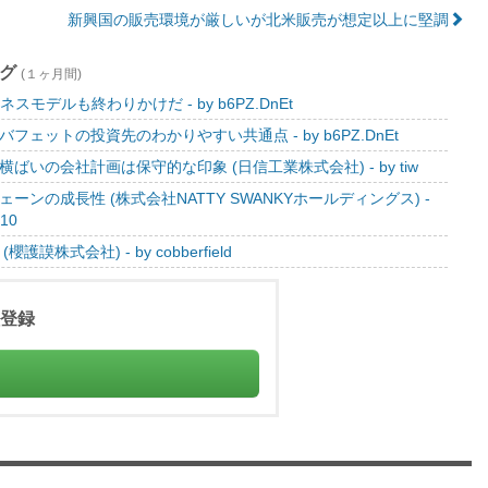
新興国の販売環境が厳しいが北米販売が想定以上に堅調
ング
(１ヶ月間)
ジネスモデルも終わりかけだ - by b6PZ.DnEt
フェットの投資先のわかりやすい共通点 - by b6PZ.DnEt
ばいの会社計画は保守的な印象 (日信工業株式会社) - by tiw
ーンの成長性 (株式会社NATTY SWANKYホールディングス) -
410
護謨株式会社) - by cobberfield
登録