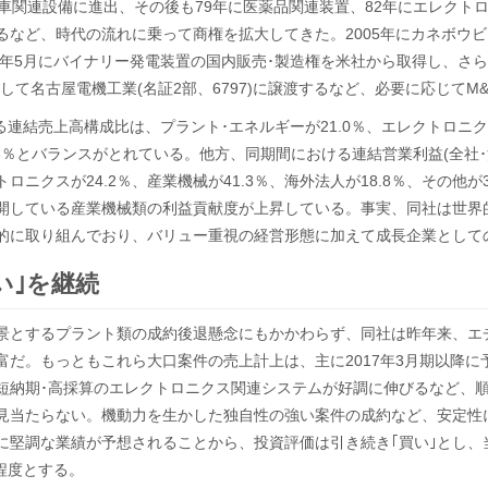
動車関連設備に進出、その後も79年に医薬品関連装置、82年にエレクト
るなど、時代の流れに乗って商権を拡大してきた。2005年にカネボウビ
4年5月にバイナリー発電装置の国内販売･製造権を米社から取得し、さらに
して名古屋電機工業(名証2部、6797)に譲渡するなど、必要に応じて
ける連結売上高構成比は、プラント･エネルギーが21.0％、エレクトロニクス
1.8％とバランスがとれている。他方、同期間における連結営業利益(全社
クトロニクスが24.2％、産業機械が41.3％、海外法人が18.8％、その
開している産業機械類の利益貢献度が上昇している。事実、同社は世界
的に取り組んでおり、バリュー重視の経営形態に加えて成長企業として
い｣を継続
とするプラント類の成約後退懸念にもかかわらず、同社は昨年来、エ
富だ。もっともこれら大口案件の売上計上は、主に2017年3月期以降
短納期･高採算のエレクトロニクス関連システムが好調に伸びるなど、
見当たらない。機動力を生かした独自性の強い案件の成約など、安定性
に堅調な業績が予想されることから、投資評価は引き続き｢買い｣とし、当
円程度とする。