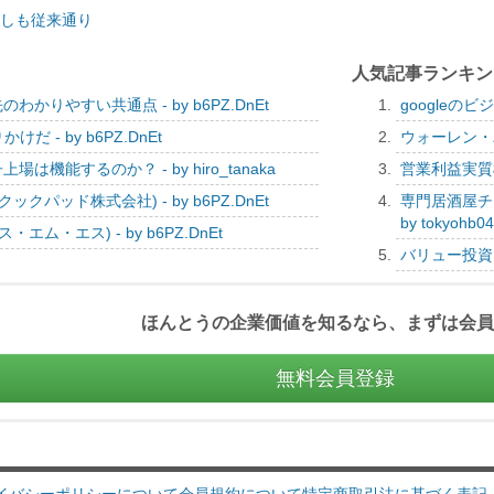
しも従来通り
人気記事ランキ
りやすい共通点 - by b6PZ.DnEt
googleのビ
 - by b6PZ.DnEt
ウォーレン・バ
能するのか？ - by hiro_tanaka
営業利益実質横
パッド株式会社) - by b6PZ.DnEt
専門居酒屋チェ
by tokyohb0
ム・エス) - by b6PZ.DnEt
バリュー投資 (櫻
ほんとうの企業価値を知るなら、まずは会員
無料会員登録