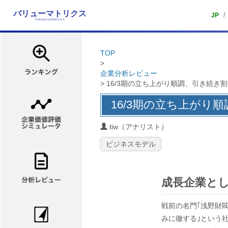
バリューマトリクス
/
JP
ValuationMatrix
®
TOP
>
企業分析レビュー
> 16/3期の立ち上がり順調、引き続き
16/3期の立ち上がり
tiw（アナリスト）
ビジネスモデル
成長企業と
戦前の名門｢浅野財閥
みに徹する｣という