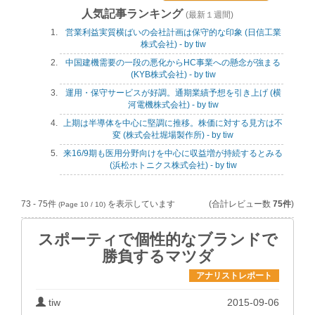
人気記事ランキング
(最新１週間)
営業利益実質横ばいの会社計画は保守的な印象 (日信工業
株式会社) - by tiw
中国建機需要の一段の悪化からHC事業への懸念が強まる
(KYB株式会社) - by tiw
運用・保守サービスが好調。通期業績予想を引き上げ (横
河電機株式会社) - by tiw
上期は半導体を中心に堅調に推移。株価に対する見方は不
変 (株式会社堀場製作所) - by tiw
来16/9期も医用分野向けを中心に収益増が持続するとみる
(浜松ホトニクス株式会社) - by tiw
73 - 75件
を表示しています
(合計レビュー数
75件
)
(Page 10 / 10)
スポーティで個性的なブランドで
勝負するマツダ
アナリストレポート
tiw
2015-09-06