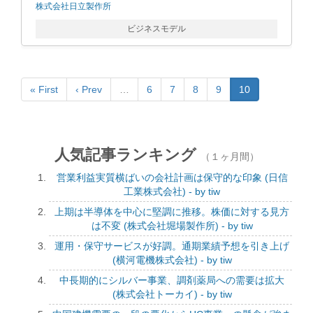
株式会社日立製作所
ビジネスモデル
« First
‹ Prev
…
6
7
8
9
10
人気記事ランキング
（１ヶ月間）
営業利益実質横ばいの会社計画は保守的な印象 (日信
工業株式会社) - by tiw
上期は半導体を中心に堅調に推移。株価に対する見方
は不変 (株式会社堀場製作所) - by tiw
運用・保守サービスが好調。通期業績予想を引き上げ
(横河電機株式会社) - by tiw
中長期的にシルバー事業、調剤薬局への需要は拡大
(株式会社トーカイ) - by tiw